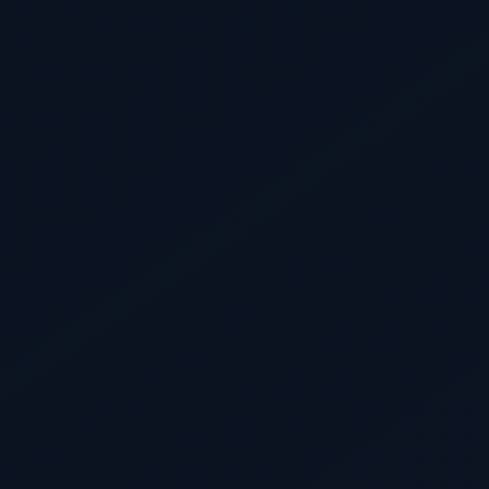
关注我们
联系我们
关于我们
皇冠体育网站提供便捷的皇冠体育入口，支持多种设备无缝访
问。皇冠体育在线为用户带来丰富的赛事直播和实时数据，满
足体育爱好者的观赛需求。皇冠体育线上平台操作简便，安全