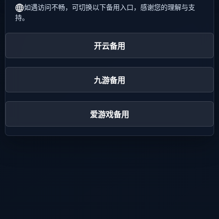
进行重大架构与视觉焕新，引入
全新互动功能，实现体验跨越。
应用全新视觉设计语言，界面更
360
2026-01-08
现代，操作路径更简洁。...
-v6.5.0 版本 · 2025年12月18日
主打个性化内容与数据深度整
合，提供更具价值的赛事信息服
务。全新“数据面板”上线，呈现球
327
2026-01-08
员与队伍多维深度数据。...
-v6.4.1 版本 · 2025年11月20日
聚焦直播流技术与多任务操作升
级，保障观赛核心体验流畅稳
定。...
337
2026-01-08
1
2
下一页
尾页