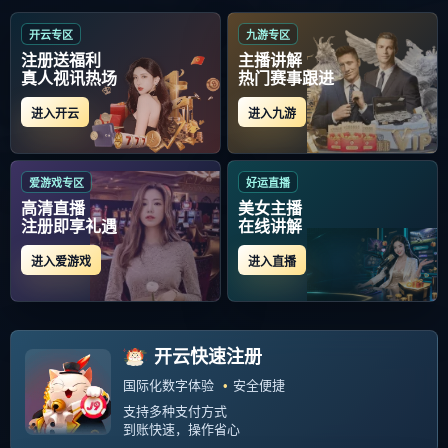
首页
APP下载
分类：
APP下载
--v7.6.2 版本 · 2026年2月13日
...
182
2026-02-12
-v7.6.2 版本 · 2026年1月7日
强化本地化内容与实时互动响