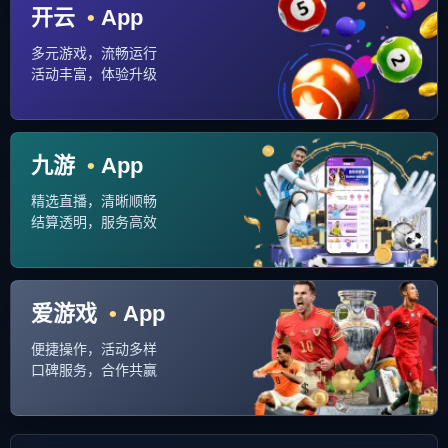
第一 用户注册与账户信息管理
1.
皇冠体育在线
1 为使用本平台的部分或全部核心服务，您
可能需要完成注册流程，创建唯一的用户账户。您承诺并
保证，在注册及此后使用服务的过程中，向本平台提交、
填写、提供及更新的所有身份资料与信息（包括但不限于
姓名、身份证件信息、联系方式、电子邮箱地址等）均是
真实、准确、完整、有效且最新的，且该等行为已获得相
关权利人的充分授权。您理解并同意，您有义务维持该等
信息的及时更新，以确保其持续的真实性与有效性。
1.2 您的账户由您自行设置并保管。您须对账户下的一切
活动（包括但不限于信息发布、数据查询、互动操作等）
承担全部法律责任。您应妥善保管账户密码及任何用于身
份验证的信息，并对因密码或账户失窃、泄露等非因本平
台过错导致的任何损失或责任自行承担全部后果。