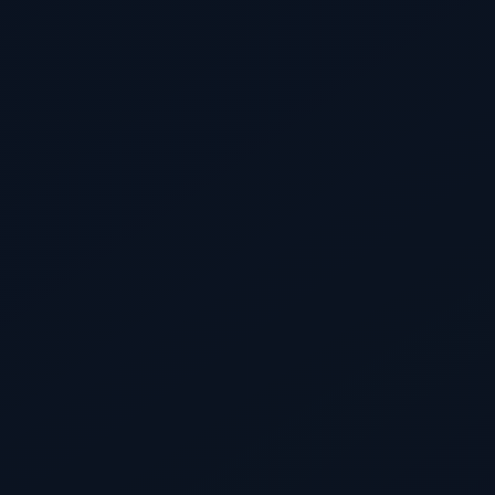
均适用中华人民共和国大陆地区法律（不包括冲突法）。
6.2 因本协议或您使用本平台服务所引起或与之相关的任
何争议、纠纷或索赔，双方应首先尝试通过友好协商解
决。若协商不成，任何一方均有权将争议提交至
本平台运
营方所在地有管辖权的人民法院
通过诉讼方式解决。
第七章 其他规定
7.1 如您对本协议的内容、执行有任何疑问、意见或建议，
或需要就账户、服务相关问题进行咨询、投诉，欢迎您通
过以下官方渠道与我们联系。我们将在核实您的身份后，
在法律规定的时限内予以回复：
*
电子邮箱：
JYZXSUAN@system-kaiyun.com
7.2 本协议的任何条款无论因何种原因部分无效或不可执
行，均不影响其余条款的持续有效性和可执行性。本平台
未行使或执行本协议任何权利或规定，不构成对前述权利