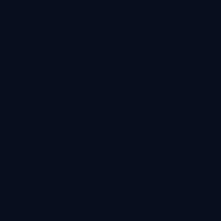
家秘密、颠覆国家政权、破坏国家统一的；
* (b) 损害国家荣誉和利益，煽动民族仇恨、民族歧视，破
坏民族团结的；
* (c) 破坏国家宗教政策，宣扬邪教和封建迷信的；
* (d) 散布谣言，扰乱社会秩序，破坏社会稳定的；
* (e) 散布淫秽、色情、赌博、暴力、凶杀、恐怖或者教唆
犯罪的；
* (f) 侮辱或者诽谤他人，侵害他人名誉权、隐私权、肖像
权、知识产权等合法权益的；
* (g) 含有法律、行政法规、规章、条例以及任何具有法律
效力之规范所限制或禁止的其他内容。
3.2
行为合法性：
不得借助或利用本平台服务从事任何形
式的非法、犯罪活动，或为任何非法活动提供协助、便利
或信息支持，包括但不限于非法博彩、诈骗、洗钱、传
销、侵犯商业秘密等。