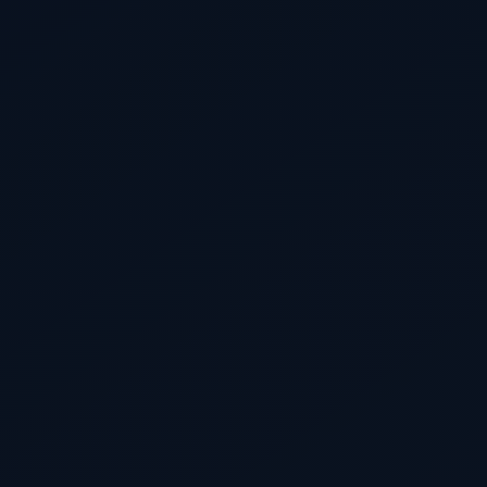
3.3
系统与数据安全：
不得从事任何可能破坏、干扰、瓦
解本平台网络系统、服务器、软件正常运行的行为，包括
但不限于使用恶意代码、病毒、爬虫程序、机器人、数据
抓取工具或其他技术手段，非法获取、干扰、破坏平台数
据、用户信息或系统架构；不得尝试进行未经授权的系统
访问、扫描、测试或破坏安全防护措施。
3.4 您违反本条规定所产生的任何责任及后果均由您自行
承担，给本平台或第三方造成损害的，您应负责全额赔
偿。本平台有权根据违规情节，独立判断并采取本协议第
6章所述的处理措施。
第四章 知识产权声明
4.1 本平台提供的服务中包含的以及用户在使用过程中接触
到的所有内容，包括但不限于文字、文章、图片、照片、
音频、视频、图表、界面设计、版面框架、数据、商标、