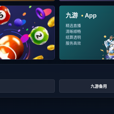
百度团队打造的集内涵和颜值于一身的专业短视频聚合平台 下
大厅微信扫一扫 手机扫。 2、2019年7月2...
124
0
2026-05-09