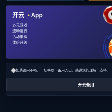
视频是由
客户端游戏
xiaomi