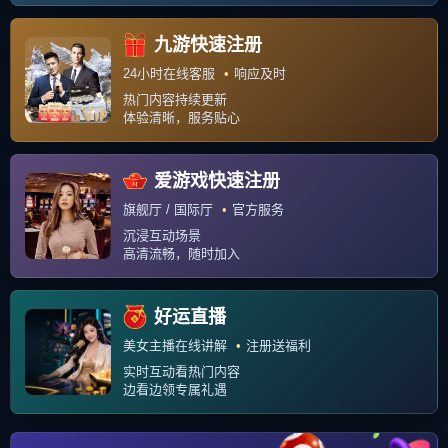
联系我们
关于我们
皇冠体育网站提供便捷的皇冠体育入口，支持多种设备无缝访
问。皇冠体育在线为用户带来丰富的赛事直播和实时数据，满
足体育爱好者的观赛需求。皇冠体育线上平台操作简便，安全
稳定，是体验专业体育娱乐和在线投注的理想选择。
Copyright © 2026
友情链接：