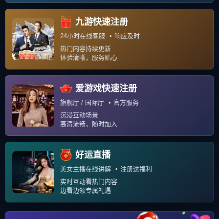
联系我们
关于我们
皇冠体育网站提供便捷的皇冠体育入口，支持多种设备无缝访
问。皇冠体育在线为用户带来丰富的赛事直播和实时数据，满
足体育爱好者的观赛需求。皇冠体育线上平台操作简便，安全
稳定，是体验专业体育娱乐和在线投注的理想选择。
Copyright © 2026
友情链接：