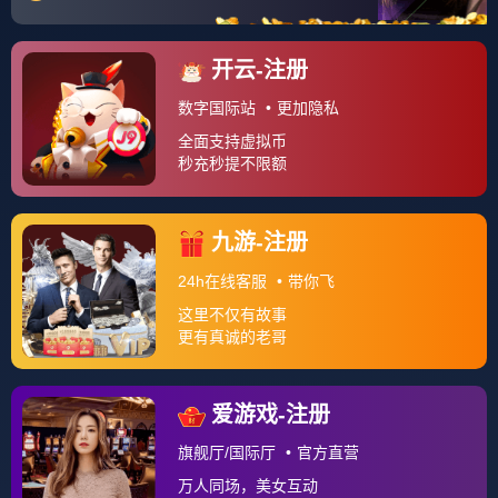
HOT24直播网为您免费提供托特纳姆热刺vs伯恩
茅斯在线观看，今日托特纳姆热刺vs伯恩茅斯直播免
费视频，本站第一时间更新英超联赛最新赛事托特纳
姆热刺vs伯恩茅斯托特纳。
比赛信息北京时间2026年04月11日 0200分，英
U21托特纳姆热刺U21 VS 狼队U21直播 高清直播
20260327 033000欧篮联 特拉维夫马卡比 VS迪拜