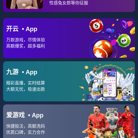
高清直播2026032。
我
皇冠体育线上
们都能为您呈现最完美的
皇冠体
育网站
比赛画面在这里，您可以随时随地感受到激情
四射的足球比赛，无论您身在何处，都能尽情畅享足
球盛宴立即访问24直播网，与我
皇冠体育在线
们一同