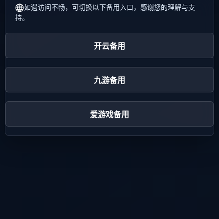
冠体育在线
自己nba的传奇之路，并且在001赛季，他
成功的成为了达拉斯独行侠队第一位名列nba最佳阵容
的球员，在2002~03赛季，他再次被选中参加了nba
全明星赛和进入了nba第。
勇士输的9场比赛对手分别是密尔沃基雄鹿达拉斯
小牛现独行侠丹佛掘金底特律活塞波特兰开拓者洛杉
矶湖人圣安东尼奥马刺波士顿凯尔特人和明尼苏达森
林狼1勇士95108雄鹿 新赛季金州勇士在开赛取得24
连胜后，在北京时间2015年12月13日迎来了与密尔沃
基雄鹿的赛季首次较量，遗憾的是，经过。