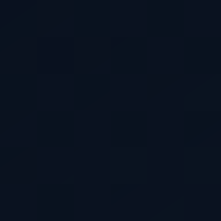
绩入选NBA沃尔基雄鹿队，不久后立即被交易为达拉
斯小牛队，即现在的达拉斯独行侠在这支球队效力到
自己退役，为达拉斯小牛队带来了第一个NBA冠军，
他为达拉斯小牛队带来了第一个NBA冠军诺维茨基在
1998年的第一轮。
版权声明：
本站文章如无特别标注，均为本站原创文
章，于2026-06-04，由
xiaomi
发表，共 628个字。
转载请注明出处：
xiaomi，如有疑问，请联系我们
本文地址：
https://nk-zhnew-
hgsport.com/2026/06/405/
标签：
重磅！达拉斯独行侠围绕NBA常规赛豪取连胜广东宏远今晨再遭质疑