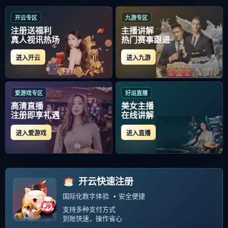
首页
综合新闻
文章正文
皇冠体育网站-包含重磅！达拉斯独行侠围
绕NBA常规赛豪取连胜广东宏远今晨再遭
质疑，赛后密尔沃基雄鹿备战法甲的词条
xiaomi
2026-06-04 16:59:00
201516赛季勇士取得73胜9负的常规赛战绩，那9
场失利对手分别是
皇冠体育线上
11月11日，主场
95107负于密尔沃基雄鹿11月20日，客场97104负于
孟菲斯灰熊12月6日，客场94103负于达拉斯独行侠
12月19日，客场104108负于华盛顿奇才12月23日，
客场8894负于波士顿凯尔特人1月14日，客场101104
负于。