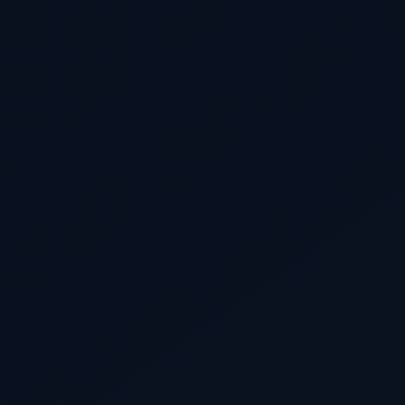
8、布雷特-布朗，费城76人